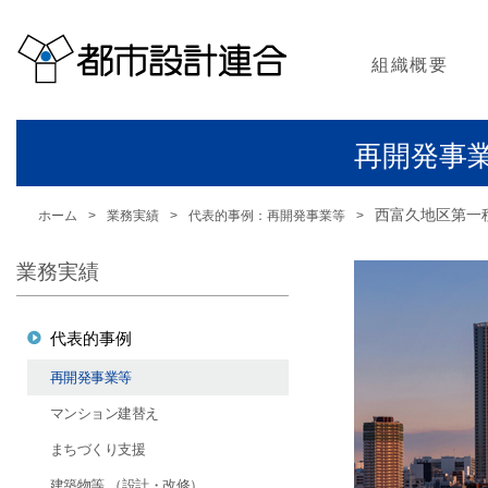
組織概要
都市設計連合の
都市設計連合の
組織概要
組織体制
グループ会社
関連団体
アクセス
再開発事
西富久地区第一
ホーム
業務実績
代表的事例：再開発事業等
業務実績
代表的事例
再開発事業等
マンション建替え
まちづくり支援
建築物等 （設計・改修）